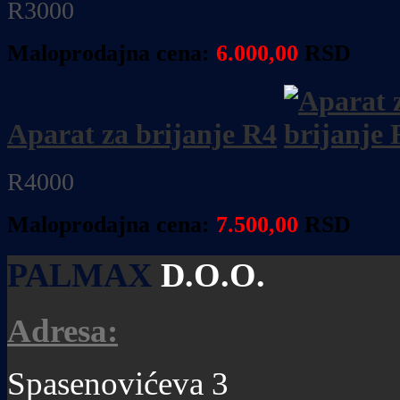
R3000
Maloprodajna cena:
6.000
,00
RSD
Aparat za brijanje R4
R4000
Maloprodajna cena:
7.500
,00
RSD
PALMAX
D.O.O.
Adresa:
Spasenovićeva 3