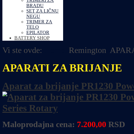
TRIMERI ZA
BRADU
SET ZA LIČNU
NEGU
TRIMER ZA
TELO
EPILATOR
BATTERY SHOP
Vi ste ovde:
Home
Remington
APARA
APARATI ZA BRIJANJE
Aparat za brijanje PR1230 Powe
Maloprodajna cena:
7.200,00
RSD