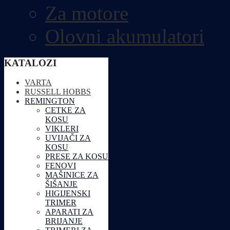
Za motore
Olovni akumulatori
KATALOZI
VARTA
RUSSELL HOBBS
REMINGTON
CETKE ZA
KOSU
VIKLERI
UVIJAČI ZA
KOSU
PRESE ZA KOSU
FENOVI
MAŠINICE ZA
ŠIŠANJE
HIGIJENSKI
TRIMER
APARATI ZA
BRIJANJE