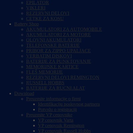
EPILATOR
VIKLERI
REZERVNI DELOVI
CETKE ZA KOSU
Battery Shop
AKUMULATORI ZA AUTOMOBILE
AKUMULATORI ZA MOTORE
OLOVNI AKUMULATORI
TELEFONSKE BATERIJE
PRIBOR ZA ZIPPO UPALJACE
VERBATIM DISKOVI
BATERIJE ZA PUNKTOVANJE
MEMORIJSKE KARTICE
FLEŠ MEMORIJE
REZERVNI DELOVI REMINGTON
RUSSELL HOBBS
BATERIJE ZA RUCNI ALAT
Download
Preuzmite informacije o firmi
Identifikaciju poslovnog partnera
Potvrdu o registraciji
Preuzmite VP cenovnike
VP cenovnik Varta
VP cenovnik Remington
VP cenovnik Russell Hobbs