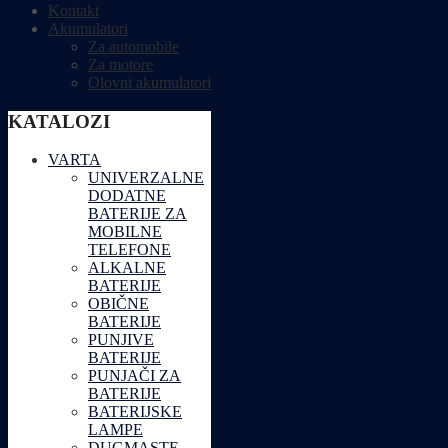
Kontakt
Akumulatori
Za automobile
Za motore
Olovni akumulatori
KATALOZI
VARTA
UNIVERZALNE
DODATNE
BATERIJE ZA
MOBILNE
TELEFONE
ALKALNE
BATERIJE
OBIČNE
BATERIJE
PUNJIVE
BATERIJE
PUNJAČI ZA
BATERIJE
BATERIJSKE
LAMPE
DUGMASTE