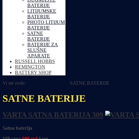
BATERIJE
LITIJUMSKE
BATERIJE
PHOTO LITIJUM
BATERIJE
SATNE
BATERIJE
BATERIJE ZA
SLUŠNE
APARATE
RUSSELL HOBBS
REMINGTON
BATTERY SHOP
Vi ste ovde:
Home
Varta baterije
SATNE BATERIJE
SATNE BATERIJE
VARTA SATNA BATERIJA 309
Satna baterija
MP cena
600
rsd
kom