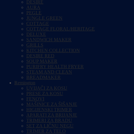
DESIRE
AURA
PEGLE
JUNGLE GREEN
COTTAGE
COTTAGE FLORAL/HERITAGE
DELUXE
SANDWICH MAKER
GRILLS
KITCHEN COLLECTION
DESIRE RED
SOUP MAKER
PURIFRY HEALTH FRYER
STEAM AND CLEAN
BREADMAKER
Remington
UVIJAČI ZA KOSU
PRESE ZA KOSU
FENOVI
MAŠINICE ZA ŠIŠANJE
HIGIJENSKI TRIMER
APARATI ZA BRIJANJE
TRIMERI ZA BRADU
SET ZA LIČNU NEGU
TRIMER ZA TELO