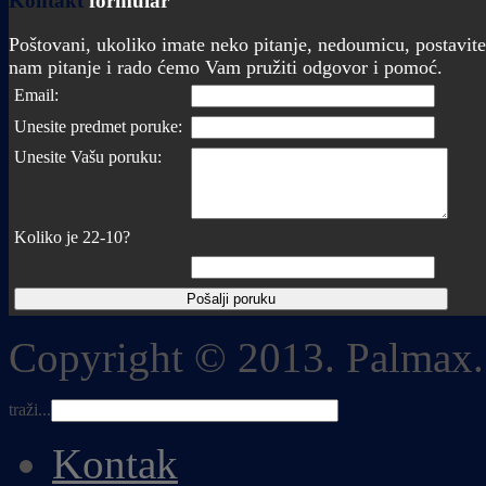
Kontakt
formular
Poštovani, ukoliko imate neko pitanje, nedoumicu, postavite
nam pitanje i rado ćemo Vam pružiti odgovor i pomoć.
Email:
Unesite predmet poruke:
Unesite Vašu poruku:
Koliko je 22-10?
Copyright © 2013. Palmax.
traži...
Kontak