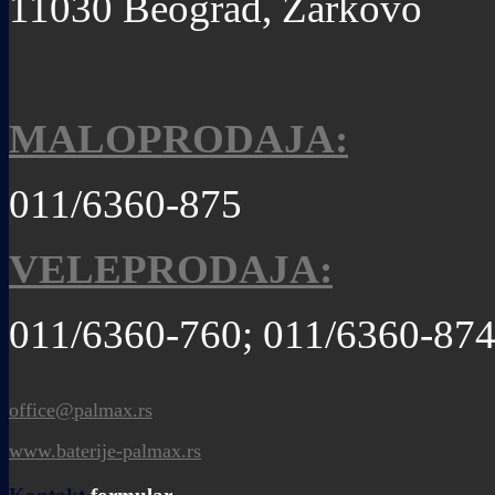
11030 Beograd, Žarkovo
MALOPRODAJA:
011/6360-875
VELEPRODAJA:
011/6360-760; 011/6360-87
office@palmax.rs
www.baterije-palmax.rs