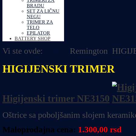
TRIMERI ZA
BRADU
SET ZA LIČNU
NEGU
TRIMER ZA
TELO
EPILATOR
BATTERY SHOP
Vi ste ovde:
Home
Remington
HIGIJ
HIGIJENSKI TRIMER
Higijenski trimer NE3150
Oštrice sa poboljšanim slojem keramik
Maloprodajna cena:
1.300,00 rsd