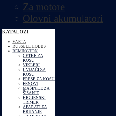
Za motore
Olovni akumulatori
KATALOZI
VARTA
RUSSELL HOBBS
REMINGTON
CETKE ZA
KOSU
VIKLERI
UVIJAČI ZA
KOSU
PRESE ZA KOSU
FENOVI
MAŠINICE ZA
ŠIŠANJE
HIGIJENSKI
TRIMER
APARATI ZA
BRIJANJE