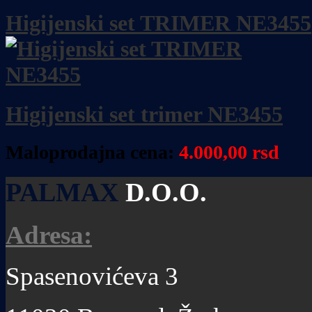
Higijenski set TRIMER NE3455
Higijenski set trimer NE3455
Maloprodajna cena:
4.000,00 rsd
PALMAX
D.O.O.
Adresa:
Spasenovićeva 3