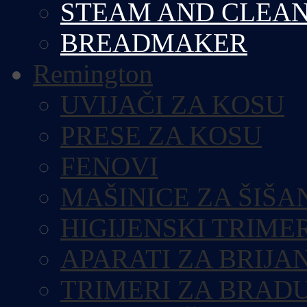
STEAM AND CLEA
BREADMAKER
Remington
UVIJAČI ZA KOSU
PRESE ZA KOSU
FENOVI
MAŠINICE ZA ŠIŠA
HIGIJENSKI TRIME
APARATI ZA BRIJA
TRIMERI ZA BRAD