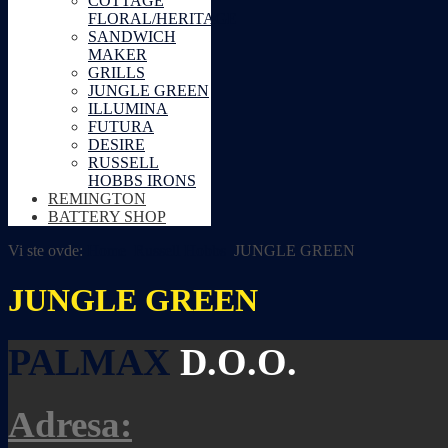
COTTAGE
FLORAL/HERITAGE
SANDWICH
MAKER
GRILLS
JUNGLE GREEN
ILLUMINA
FUTURA
DESIRE
RUSSELL
HOBBS IRONS
REMINGTON
BATTERY SHOP
Vi ste ovde:
Home
Russell Hobbs
JUNGLE GREEN
JUNGLE GREEN
PALMAX
D.O.O.
Adresa: