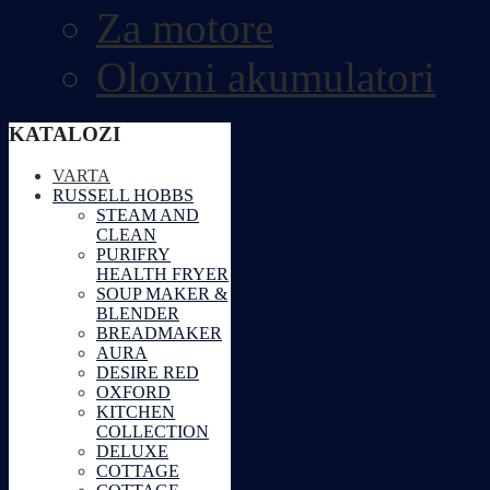
Za motore
Olovni akumulatori
KATALOZI
VARTA
RUSSELL HOBBS
STEAM AND
CLEAN
PURIFRY
HEALTH FRYER
SOUP MAKER &
BLENDER
BREADMAKER
AURA
DESIRE RED
OXFORD
KITCHEN
COLLECTION
DELUXE
COTTAGE